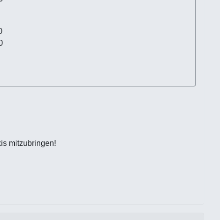
30
0
is mitzubringen!