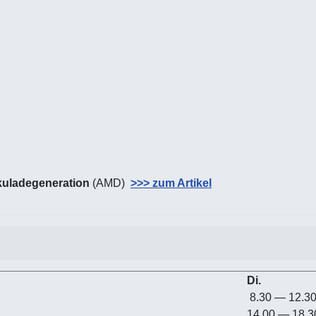
uladegeneration
(AMD)
>>> zum Artikel
Di.
8.30 — 12.3
14.00 — 18.3