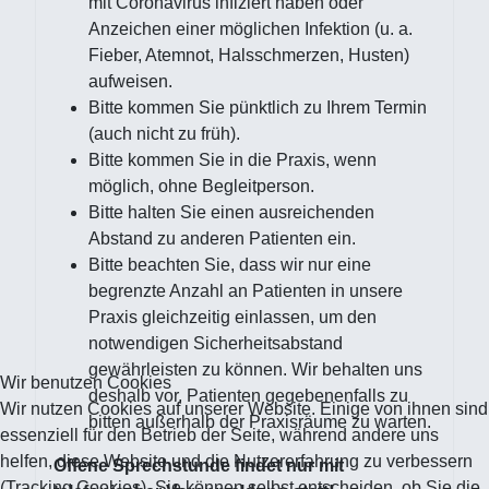
mit Coronavirus infiziert haben oder
Anzeichen einer möglichen Infektion (u. a.
Fieber, Atemnot, Halsschmerzen, Husten)
aufweisen.
Bitte kommen Sie pünktlich zu Ihrem Termin
(auch nicht zu früh).
Bitte kommen Sie in die Praxis, wenn
möglich, ohne Begleitperson.
Bitte halten Sie einen ausreichenden
Abstand zu anderen Patienten ein.
Bitte beachten Sie, dass wir nur eine
begrenzte Anzahl an Patienten in unsere
Praxis gleichzeitig einlassen, um den
notwendigen Sicherheitsabstand
gewährleisten zu können. Wir behalten uns
Wir benutzen Cookies
deshalb vor, Patienten gegebenenfalls zu
Wir nutzen Cookies auf unserer Website. Einige von ihnen sind
bitten außerhalb der Praxisräume zu warten.
essenziell für den Betrieb der Seite, während andere uns
helfen, diese Website und die Nutzererfahrung zu verbessern
Offene Sprechstunde findet nur mit
(Tracking Cookies). Sie können selbst entscheiden, ob Sie die