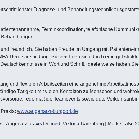
fortschrittlichster Diagnose- und Behandlungstechnik ausgestat
atientenannahme, Terminkoordination, telefonische Kommunikat
nd Behandlungen.
g und freundlich. Sie haben Freude im Umgang mit Patienten/-i
A-Berufsausbildung. Sie zeichnen sich durch eine gut strukturi
Deutschkenntnisse in Wort und Schrift. Idealerweise haben Sie
ung und flexiblen Arbeitszeiten eine angenehme Arbeitsatmosph
ständige Tätigkeit mit vielen Kontakten zu Menschen und weitre
tersvorsorge, regelmäßige Teamevents sowie gute Verkehrsanbi
 Praxis:
www.augenarzt-burgdorf.de
t: Augenarztpraxis Dr. med. Viktoria Barenberg | Marktstraße 2