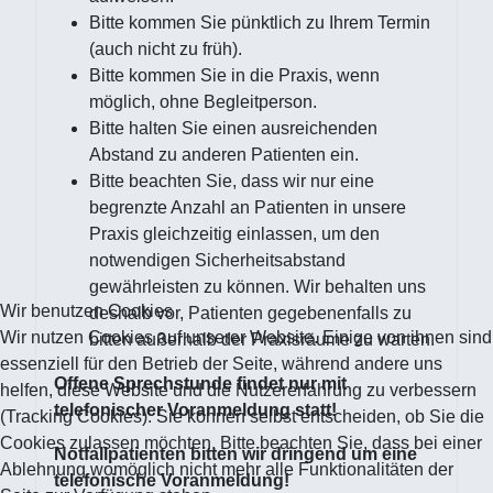
Bitte kommen Sie pünktlich zu Ihrem Termin
(auch nicht zu früh).
Bitte kommen Sie in die Praxis, wenn
möglich, ohne Begleitperson.
Bitte halten Sie einen ausreichenden
Abstand zu anderen Patienten ein.
Bitte beachten Sie, dass wir nur eine
begrenzte Anzahl an Patienten in unsere
Praxis gleichzeitig einlassen, um den
notwendigen Sicherheitsabstand
gewährleisten zu können. Wir behalten uns
Wir benutzen Cookies
deshalb vor, Patienten gegebenenfalls zu
Wir nutzen Cookies auf unserer Website. Einige von ihnen sind
bitten außerhalb der Praxisräume zu warten.
essenziell für den Betrieb der Seite, während andere uns
Offene Sprechstunde findet nur mit
helfen, diese Website und die Nutzererfahrung zu verbessern
telefonischer Voranmeldung statt!
(Tracking Cookies). Sie können selbst entscheiden, ob Sie die
Cookies zulassen möchten. Bitte beachten Sie, dass bei einer
Notfallpatienten bitten wir dringend um eine
Ablehnung womöglich nicht mehr alle Funktionalitäten der
telefonische Voranmeldung!